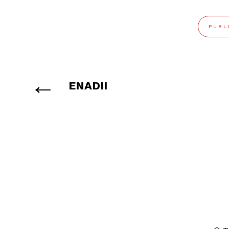
PUBL
←
ENADII