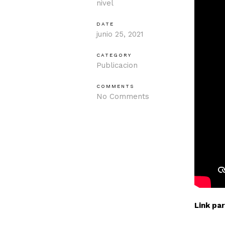
nivel
DATE
junio 25, 2021
CATEGORY
Publicacion
COMMENTS
No Comments
Link par